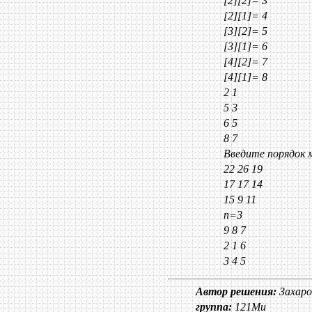
[2][2]= 3
[2][1]= 4
[3][2]= 5
[3][1]= 6
[4][2]= 7
[4][1]= 8
2 1
5 3
6 5
8 7
Введите порядок 
22 26 19
17 17 14
15 9 11
n=3
9 8 7
2 1 6
3 4 5
Автор решения:
Захаро
группа:
121Ми