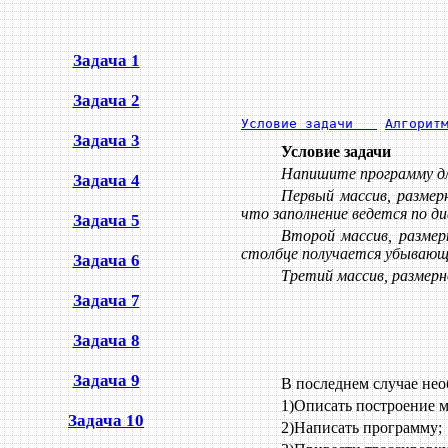
Задача 1
Задача 2
Условие задачи   
Алгорит
Задача 3
Условие задачи
Напишите программу для
Задача 4
Первый массив, размер
что заполнение ведется по ди
Задача 5
Второй массив, размер
столбце получается убывающ
Задача 6
Третий массив, размерно
Задача 7
Задача 8
Задача 9
В последнем случае нео
1)Описать построение м
Задача 10
2)Написать программу;