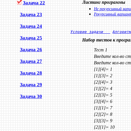
Листинг программы
Задача 22
Не рекурсивный вар
Задача 23
Рекурсивный вариан
Задача 24
Условие задачи   
Алгорит
Задача 25
Набор тестов к прогр
Задача 26
Тест 1
Введите кол-во с
Задача 27
Введите кол-во с
[1][4]= 1
Задача 28
[1][3]= 2
[2][4]= 3
Задача 29
[1][2]= 4
[2][3]= 5
Задача 30
[3][4]= 6
[1][1]= 7
[2][2]= 8
[3][3]= 9
[2][1]= 10