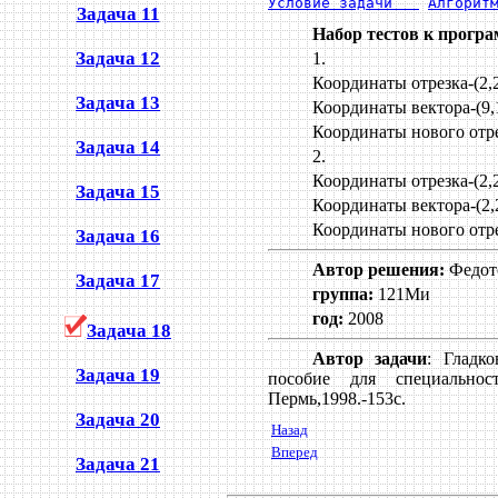
Условие задачи   
Алгорит
Задача 11
Набор тестов к прогр
Задача 12
1.
Координаты отрезка-(2,2
Задача 13
Координаты вектора-(9,1
Координаты нового отрез
Задача 14
2.
Координаты отрезка-(2,2
Задача 15
Координаты вектора-(2,2
Координаты нового отрез
Задача 16
Автор решения:
Федот
Задача 17
группа:
121Ми
год:
2008
Задача 18
Автор задачи
: Гладк
Задача 19
пособие для специальност
Пермь,1998.-153с.
Задача 20
Назад
Вперед
Задача 21