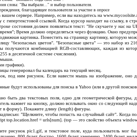
ия слова: "Вы выбрали..." и выбор пользователя.
реждения, благодарящее пользователя за участие в опросе
 вашем сервере. Например, если вы находитесь на www.mycoolsite.ru,
 гипертекстовой ссылкой. Когда курсор находит на ссылку, в стро
 строке состояния должен появляться текст: "Не скучаете у нас на
е время"; Время должно определяться через функцию. Окно предуп
 Подвижная картинка. Поместить на страницу картинку, которую м
ицу "безопасных цветов". "Безопасные цвета" — это набор из 216
тры получаются комбинацией RGB-составляющих, каждая из кот
4, 255 в десятичной системе счисления).
м мыши.
ми графики).
ницы генерировал бы календарь на текущий месяц.
к, под ним рисунок. Если навести мышь на изображение, оно до
нные будут использованы для поиска в Yahoo (или в другой поиско
о быть два текстовых поля, одно для геометрической фигуры, д
ватель нажмет на кнопку, должно всплывать окно со следующей над
т в форму). Покажите длину (length) фигуры.
дписью: "Щелкните, чтобы попасть на случайный сайт". Когда пол
t top.location.href = urls[num]. (top — это свойство объекта window
 рисунок pic1.gif, и текстовое поле, куда пользователь мог бы 
умолчанию. 800 будет быстро. 1600 будет умеренно. 2400 будет ме