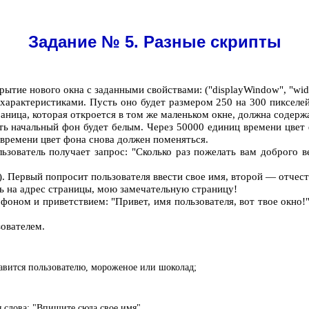
Задание № 5. Разные скрипты
тие нового окна с заданными свойствами: ("displayWindow", "width
 характеристиками. Пусть оно будет размером 250 на 300 пикселе
раница, которая откроется в том же маленьком окне, должна содер
 начальный фон будет белым. Через 50000 единиц времени цвет ф
 времени цвет фона снова должен поменяться.
ьзователь получает запрос: "Сколько раз пожелать вам доброго 
). Первый попросит пользователя ввести свое имя, второй — отчес
ать на адрес страницы, мою замечательную страницу!
фоном и приветствием: "Привет, имя пользователя, вот твое окно
зователем.
равится пользователю, мороженое или шоколад;
 слова: "Впишите сюда свое имя".