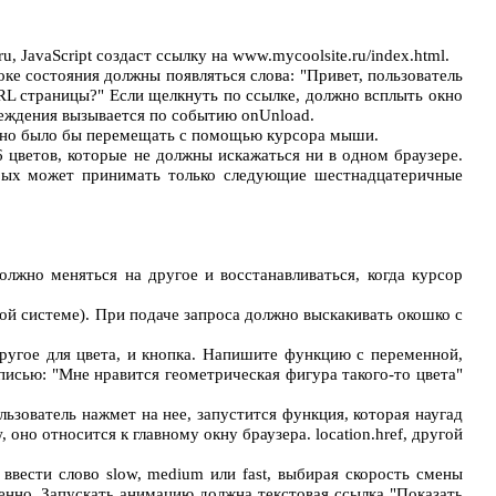
 JavaScript создаст ссылку на www.mycoolsite.ru/index.html.
ке состояния должны появляться слова: "Привет, пользователь
 URL страницы?" Если щелкнуть по ссылке, должно всплыть окно
реждения вызывается по событию onUnload.
ожно было бы перемещать с помощью курсора мыши.
 цветов, которые не должны искажаться ни в одном браузере.
орых может принимать только следующие шестнадцатеричные
лжно меняться на другое и восстанавливаться, когда курсор
вой системе). При подаче запроса должно выскакивать окошко с
ругое для цвета, и кнопка. Напишите функцию с переменной,
писью: "Мне нравится геометрическая фигура такого-то цвета"
ьзователь нажмет на нее, запустится функция, которая наугад
, оно относится к главному окну браузера. location.href, другой
ввести слово slow, medium или fast, выбирая скорость смены
дленно. Запускать анимацию должна текстовая ссылка "Показать