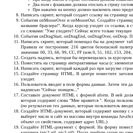
Два поля с флажками должны отослать в строку состоян
При нажатии на кнопку должно выскочить окно предуп
Написать скрипт, который создает ссылку на страницу на
События onMouseOver и onMouseOut. Создайте страницу с
название браузера!". Когда курсор уходит со ссылки, в
со словами: "Уже уходите? Сейчас всего только текуще
События onDragStart, onDragEnd, onDragOver, onDrop.
Написать скрипт, который помещал бы на документ табл
Правила ее построения: 216 цветов безопасной пали
значения: 00, 33, 66, 99, CC, FF (или 0, 51, 102, 153, 20
Создать надпись, которая бы перемещалась за курсоро
Поместить на страницу интерактивные часы (с элемента
Написать скрипт, который каждый раз при загрузке стра
Создайте страницу HTML. В центре поместите заголово
уходит.
Пользователь вводит в поле формы данные. Затем эти да
надписью "Сейчас поищем..."
Составьте документ HTML с формой aform. В ней должн
которая содержит слова "Мне нравится ". Когда пользо
(по результатам тех данных, которые пользователь вводи
Создайте HTML-документ, который содержит кнопку с на
выберет число и сайт из массива внутри команды JavaScrip
объект со свойством, содержит адрес URL.)
Создайте HTML-документ с формой. На форму поместите
картинок (pic2.gif, pic3.gif). Пусть medium стоит по 