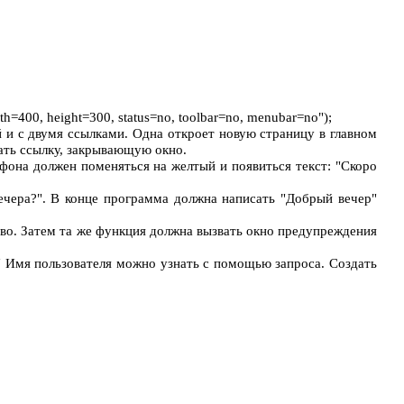
=400, height=300, status=no, toolbar=no, menubar=no");
й и с двумя ссылками. Одна откроет новую страницу в главном
жать ссылку, закрывающую окно.
она должен поменяться на желтый и появиться текст: "Скоро
вечера?". В конце программа должна написать "Добрый вечер"
тво. Затем та же функция должна вызвать окно предупреждения
!" Имя пользователя можно узнать с помощью запроса. Создать