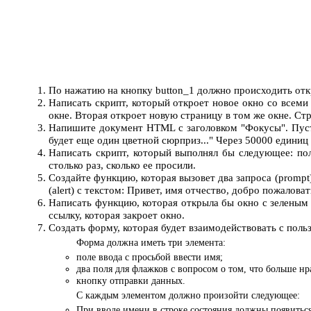
По нажатию на кнопку button_1 должно происходить откры
Написать скрипт, который откроет новое окно со всеми
окне. Вторая откроет новую страницу в том же окне. Ст
Напишите документ HTML с заголовком "Фокусы". Пусть
будет еще один цветной сюрприз..." Через 50000 единиц
Написать скрипт, который выполнял бы следующее: пол
столько раз, сколько ее просили.
Создайте функцию, которая вызовет два запроса (prompt
(alert) с текстом: Привет, имя отчество, добро пожалов
Написать функцию, которая открыла бы окно с зеленым 
ссылку, которая закроет окно.
Создать форму, которая будет взаимодействовать с поль
Форма должна иметь три элемента:
поле ввода с просьбой ввести имя;
два поля для флажков с вопросом о том, что больше н
кнопку отправки данных.
С каждым элементом должно произойти следующее:
При вводе имени в строке состояния должны появиться